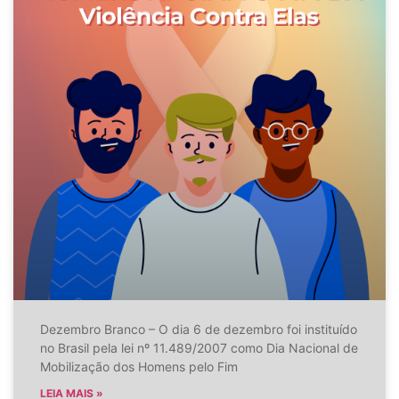
Dezembro Branco – O dia 6 de dezembro foi instituído
no Brasil pela lei nº 11.489/2007 como Dia Nacional de
Mobilização dos Homens pelo Fim
LEIA MAIS »