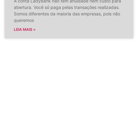
A conta LadyBank não tem anuidade nem custo para
abertura. Você só paga pelas transações realizadas.
Somos diferentes da maioria das empresas, pois não
queremos
LEIA MAIS »
Inscreva-se para
receber nossa
Newsletter