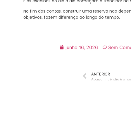
E as escolhas do dia a dia começam a trabalhar na
No fim das contas, construir uma reserva não depen
objetivos, fazem diferença ao longo do tempo.
junho 16, 2026
Sem Come
ANTERIOR
Apagar incêndio é o no