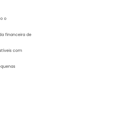
do o
a financeira de
atíveis com
pequenas