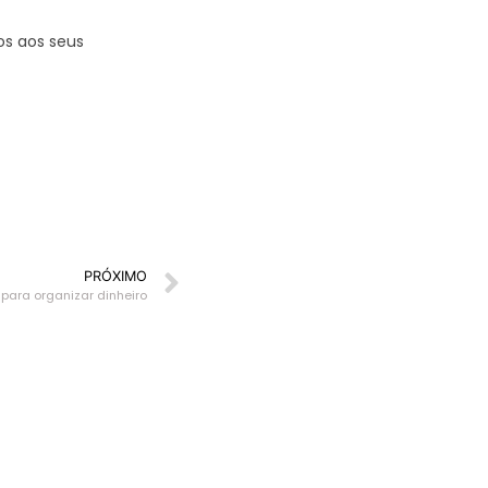
os aos seus
PRÓXIMO
 para organizar dinheiro