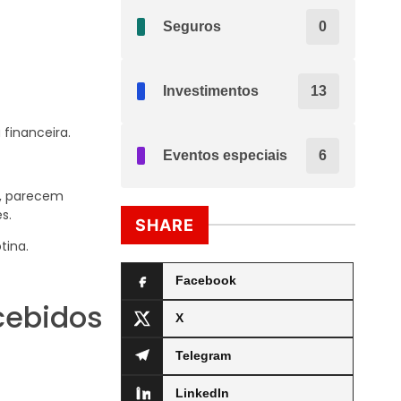
Seguros
0
Investimentos
13
financeira.
Eventos especiais
6
e, parecem
s.
SHARE
tina.
Facebook
cebidos
X
Telegram
LinkedIn