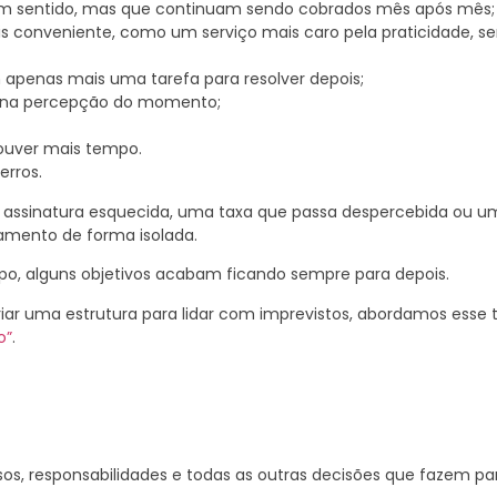
zem sentido, mas que continuam sendo cobrados mês após mês;
s conveniente, como um serviço mais caro pela praticidade, se
 apenas mais uma tarefa para resolver depois;
e na percepção do momento;
ouver mais tempo.
erros.
 assinatura esquecida, uma taxa que passa despercebida ou um
mento de forma isolada.
o, alguns objetivos acabam ficando sempre para depois.
riar uma estrutura para lidar com imprevistos, abordamos esse 
o”
.
?
os, responsabilidades e todas as outras decisões que fazem par