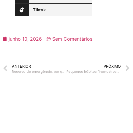
Tiktok
junho 10, 2026
Sem Comentários
ANTERIOR
PRÓXIMO
Reserva de emergência: por que ela faz diferença quando a vida sai do roteiro
Pequenos hábitos financeiros que enfraquecem sua reserva financeira
Inscreva-se para
receber nossa