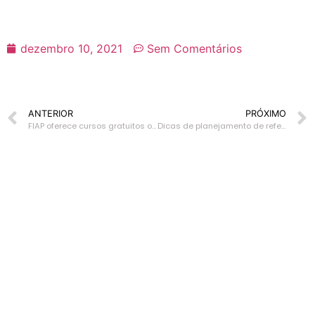
dezembro 10, 2021
Sem Comentários
ANTERIOR
PRÓXIMO
FIAP oferece cursos gratuitos online
Dicas de planejamento de refeições para otimizar o seu tempo
Inscreva-se para
receber nossa
Newsletter